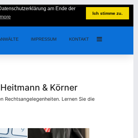
 Datenschutzerklärung am Ende der
3
+49 3644 555534
info@anwalt-apolda.com
Ich stimme zu.
 more
tag 8.00 Uhr - 16.30 Uhr Freitag 8.00 Uhr - 16.00 Uhr
ANWÄLTE
IMPRESSUM
KONTAKT
 Heitmann & Körner
len Rechtsangelegenheiten. Lernen Sie die